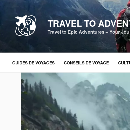
Aller
au
contenu
TRAVEL TO ADVE
principal
Travel to Epic Adventures – Your Jo
GUIDES DE VOYAGES
CONSEILS DE VOYAGE
CULTU